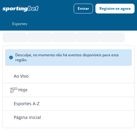
Entrar
Registre-se agora
Esportes
Desculpe, no momento não há eventos disponíveis para esta
região.
Ao Vivo
AGO.
Hoje
07
Esportes A-Z
Página inicial