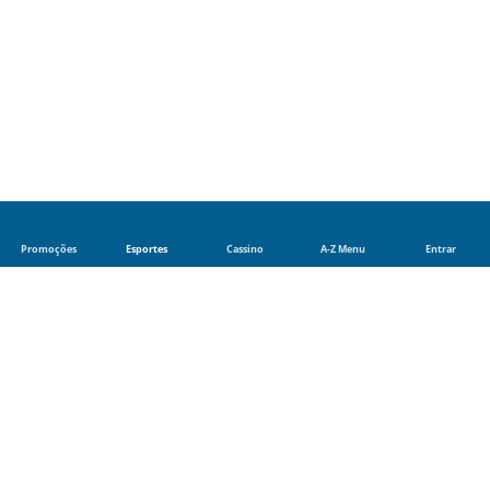
Promoções
Esportes
Cassino
A-Z Menu
Entrar