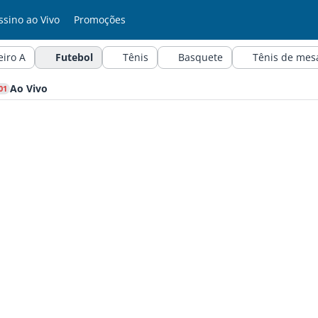
ssino ao Vivo
Promoções
eiro A
Futebol
Tênis
Basquete
Tênis de mes
Ao Vivo
01
Hoje • 21:30
Brasileiro Serie A
m gol - Sim
Gabriel Taliari - 2 ou mais chutes no
ols - Mais de 1.5
gol
ols - Mais de 1.5
Clube do Remo - Atlético Mineiro
7.50
x
Era
3.40
4.00