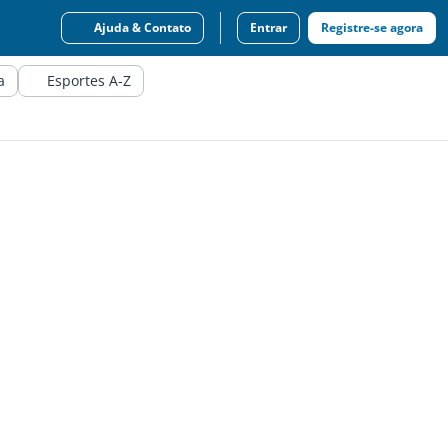
Ajuda & Contato
Entrar
Registre-se agora
a
Esportes A-Z
Assista
Selecione um evento...
Selecione
na lista de
eventos ao
Hoje • 23:30
Brasileiro Serie A
Brasileiro Serie A
vivo para
visualizar os
Coritiba PR - Vence ambos os tempos
Hulk - 2 ou mais chute
meios de
Coritiba PR - Chapecoense
Botafogo - Fluminense
transmissão.
x
x
Era
4.20
4.75
Era