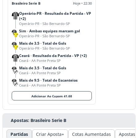
Brasileiro Serie B
Hoje • 22:30
Operário-PR
Resultado da Partida - VP
-
(+2)
Operário-PR - São Bernardo-SP
Sim
Ambas equipes marcam gol
-
Operário-PR - São Bernardo-SP
Mais de 3.5
Total de Gols
-
Operário-PR - São Bernardo-SP
Ceará
Resultado da Partida - VP (+2)
-
Ceará - AA Ponte Preta SP
Mais de 3.5
Total de Gols
-
Ceará - AA Ponte Preta SP
Mais de 9.5
Total de Escanteios
-
Ceará - AA Ponte Preta SP
Adicionar Ao Cupom 41.68
Apostas: Brasileiro Serie B
Partidas
Criar Aposta+
Cotas Aumentadas
Apostas 