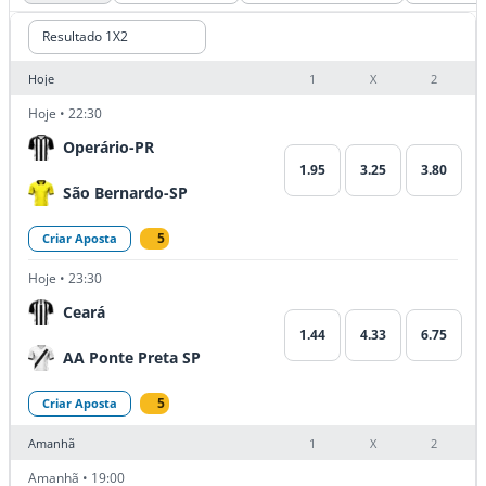
Resultado 1X2
Hoje
1
X
2
Hoje • 22:30
Operário-PR
1.95
3.25
3.80
São Bernardo-SP
5
Criar Aposta
Hoje • 23:30
Ceará
1.44
4.33
6.75
AA Ponte Preta SP
5
Criar Aposta
Amanhã
1
X
2
Amanhã • 19:00