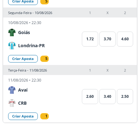
5
Criar Aposta
Segunda-Feira - 10/08/2026
1
X
2
10/08/2026 • 22:30
Goiás
1.72
3.70
4.60
Londrina-PR
5
Criar Aposta
Terça-Feira - 11/08/2026
1
X
2
11/08/2026 • 22:30
Avaí
2.60
3.40
2.50
CRB
1
Criar Aposta