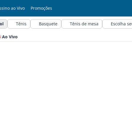
ssino ao Vivo
Promoções
ol
Tênis
Basquete
Tênis de mesa
Escolha se
Ao Vivo
5
ebol
Competições
Inglaterra