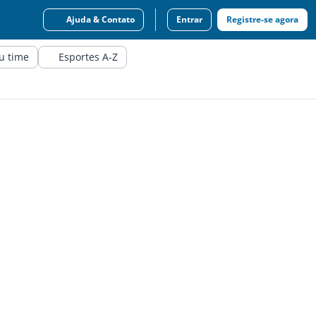
Ajuda & Contato
Entrar
Registre-se agora
u time
Esportes A-Z
Assista
Selecione um evento...
Selecione
na lista de
eventos ao
vivo para
visualizar os
meios de
transmissão.