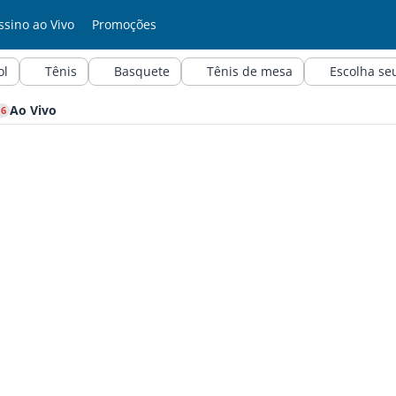
ssino ao Vivo
Promoções
ol
Tênis
Basquete
Tênis de mesa
Escolha se
Ao Vivo
16
ebol
Competições
Argentina
a Longo Prazo
Classificação
Resultado 1X2
Mais/Menos
Argentino
Gols
Mais
Menos
ta Fé