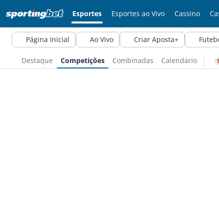
Esportes
Esportes ao Vivo
Cassino
Ca
Página Inicial
Ao Vivo
Criar Aposta+
Futeb
Destaque
Competições
Combinadas
Calendário
Principais
Apostas em Fut
competições
C
o
14
Tudo Argentina
p
B
a
r
d
a
L
Partidas
Apostas 
o
s
i
6
B
il
g
E
Listar
r
a
u
Com
Horá
por
a
E
r
L
peti
rios
s
u
o
i
ções
9
il
r
Argentina • Campeonato 
1
X
2
p
g
E
o
a
a
u
Hoje • 22:00
p
C
r
C
a
o
o
a
34
CA Union de San
n
p
m
A