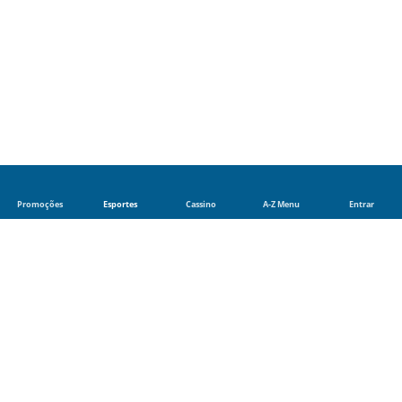
Promoções
Esportes
Cassino
A-Z Menu
Entrar