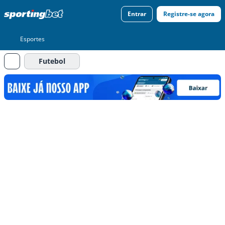
Entrar
Registre-se agora
Esportes
Futebol