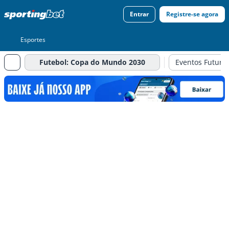
Entrar
Registre-se agora
Esportes
Futebol
:
Copa do Mundo 2030
Eventos Futuro