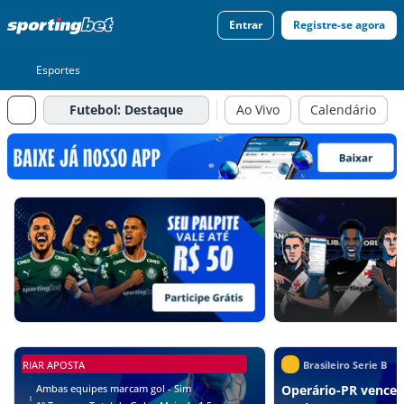
Entrar
Registre-se agora
Esportes
Futebol
:
Destaque
Ao Vivo
Calendário
CRIAR APOSTA
Brasileiro Serie B
Ambas equipes marcam gol - Sim
Operário-PR vence 