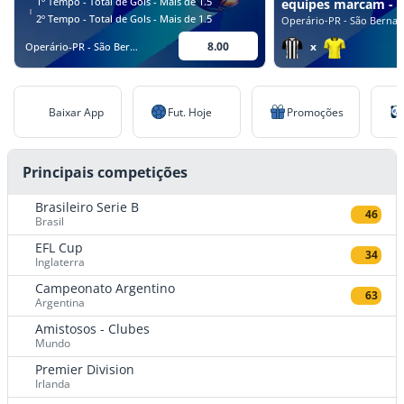
1º Tempo - Total de Gols - Mais de 1.5
equipes marcam - R
2º Tempo - Total de Gols - Mais de 1.5
Partida e Quais Eq
Operário-PR - São Berna
8.00
x
Operário-PR - São Bernardo
Baixar App
Fut. Hoje
Promoções
Principais competições
Brasileiro Serie B
46
Brasil
EFL Cup
34
Inglaterra
Campeonato Argentino
63
Argentina
Amistosos - Clubes
Mundo
Premier Division
Irlanda