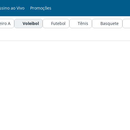
ssino ao Vivo
Promoções
eiro A
Voleibol
Futebol
Tênis
Basquete
Central American and Caribbean Games, Women
Central American and Caribbean Games, Women
Hoje • 19:00
Hoje • 21:00
-
-
Venezuela
Cuba
Puerto Rico
 da Partida
Resultado da Partida
2
17.50
1
2.15
2
1.62