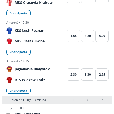
MKS Cracovia Krakow
Criar Aposta
Amanhã • 15:30
KKS Lech Poznan
1.58
4.20
5.00
GKS Piast Gliwice
Criar Aposta
Amanhã • 18:15
Jagiellonia Bialystok
2.30
3.30
2.95
RTS Widzew Lodz
Criar Aposta
Polônia • 1. Liga - Feminina
1
X
2
Hoje • 10:00