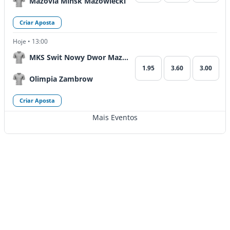
Mazovia Minsk Mazowiecki
Criar Aposta
Hoje • 13:00
MKS Swit Nowy Dwor Mazowiecki
1.95
3.60
3.00
Olimpia Zambrow
Criar Aposta
Mais Eventos