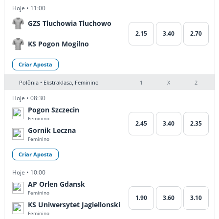
Hoje • 11:00
GZS Tluchowia Tluchowo
2.15
3.40
2.70
KS Pogon Mogilno
Criar Aposta
Polônia • Ekstraklasa, Feminino
1
X
2
Hoje • 08:30
Pogon Szczecin
Feminino
2.45
3.40
2.35
Gornik Leczna
Feminino
Criar Aposta
Hoje • 10:00
AP Orlen Gdansk
Feminino
1.90
3.60
3.10
KS Uniwersytet Jagiellonski
Feminino