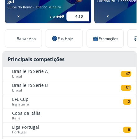
gol
Coritiba PR - Chapecoens
Clube do Remo - Atlético Mineiro
x
x
Era
3.50
4.10
Baixar App
Fut. Hoje
Promoções
Principais competições
Brasileiro Serie A
47
Brasil
Brasileiro Serie B
31
Brasil
EFL Cup
2
Inglaterra
Copa da Itália
Itália
Liga Portugal
6
Portugal