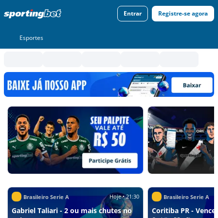
Entrar
Registre-se agora
Esportes
Hoje • 21:30
Brasileiro Serie A
Brasileiro Serie A
Gabriel Taliari - 2 ou mais chutes no
Coritiba PR - Venc