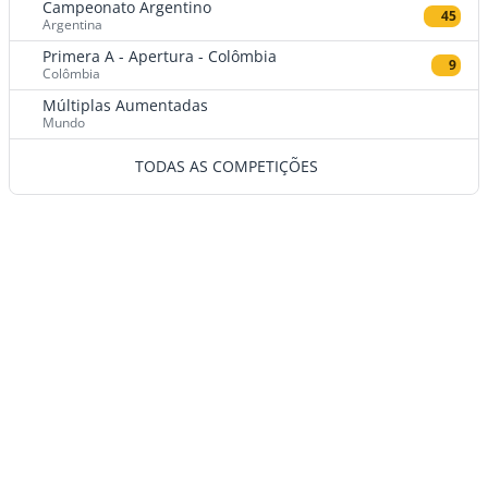
Campeonato Argentino
45
Argentina
Primera A - Apertura - Colômbia
9
Colômbia
Múltiplas Aumentadas
Mundo
TODAS AS COMPETIÇÕES