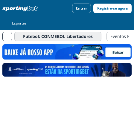
Entrar
Registre-se agora
Esportes
Futebol
:
CONMEBOL Libertadores
Eventos Fut