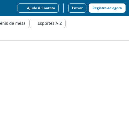
Ajuda & Contato
Entrar
Registre-se agora
ênis de mesa
Esportes A-Z
Assista
Selecione um evento...
Não há
transmissão
ao vivo
disponível
no
momento
para este
evento