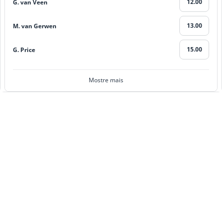
12.00
G. van Veen
13.00
M. van Gerwen
15.00
G. Price
Mostre mais