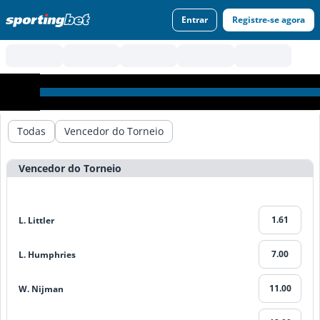
Entrar
Registre-se agora
Todas
Vencedor do Torneio
Vencedor do Torneio
1.61
L. Littler
7.00
L. Humphries
11.00
W. Nijman