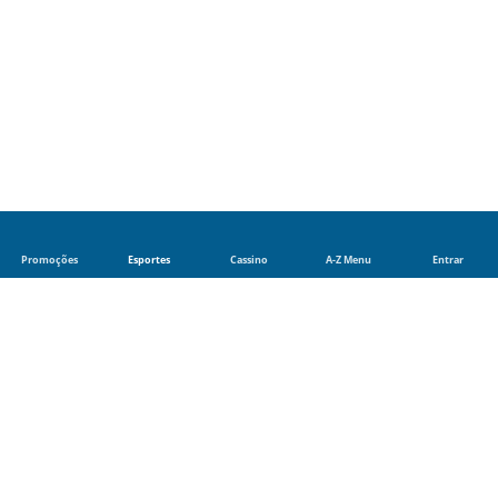
Promoções
Esportes
Cassino
A-Z Menu
Entrar