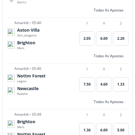
Dov1n
Todas As Apostas
Amanhã • 05:40
1
X
2
Aston Villa
Dan_dragonio
2.05
6.00
2.20
Brighton
Mers
Todas As Apostas
Amanhã • 05:40
1
X
2
Nottm Forest
Legion
7.50
4.60
1.33
Newcastle
Radahn
Todas As Apostas
Amanhã • 05:49
1
X
2
Brighton
Mers
1.36
6.00
5.00
Nottm Forest