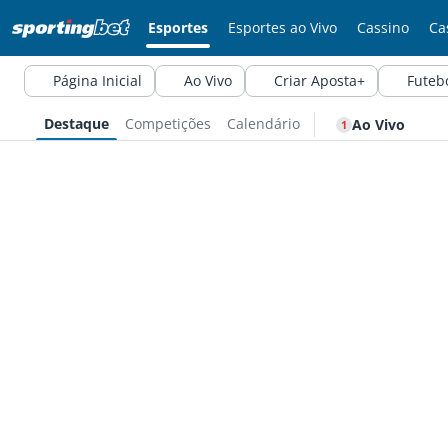
Esportes
Esportes ao Vivo
Cassino
Ca
Página Inicial
Ao Vivo
Criar Aposta+
Futeb
Destaque
Competições
Calendário
Ao Vivo
1
VBA
Amistosos Internaciona
Ao Vivo
2º Q < 07:00
Spread
Pontos
Vencedor
+15,5
▲ 165.5
Hochiminh City Wings
19
Finlândia
7.25
1.85
1.83
-15,5
▼ 165.5
Saigon Heat
33
1.05
Lituânia
1.85
1.83