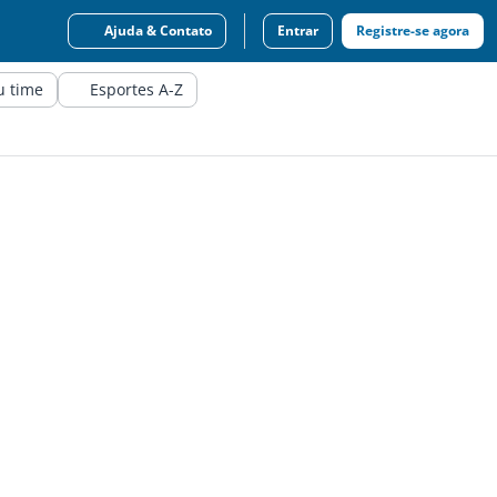
Ajuda & Contato
Entrar
Registre-se agora
u time
Esportes A-Z
Assista
Selecione um evento...
Selecione
na lista de
eventos ao
Campeonato Sul-Americano - Feminino
Hoje • 17:00
vivo para
Spread
Pontos
Vencedor
Sprea
visualizar os
-16.5
-11.
▲ 138.5
meios de
Brasil
Colômbia
1.04
1.85
1.80
1.7
transmissão.
+16,5
+11,
▼ 138.5
Venezuela
8.00
Paraguai
1.83
1.87
1.9