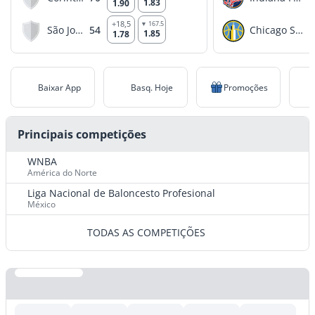
1.83
1.90
+18,5
▼ 167.5
São José
54
Chicago Sky
1.85
1.78
Baixar App
Basq. Hoje
Promoções
Principais competições
WNBA
América do Norte
Liga Nacional de Baloncesto Profesional
México
TODAS AS COMPETIÇÕES