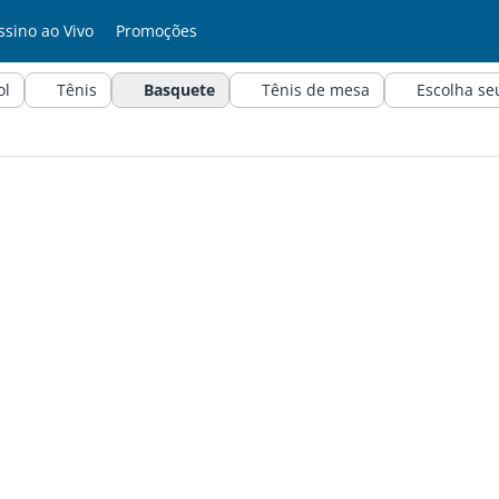
ssino ao Vivo
Promoções
ol
Tênis
Basquete
Tênis de mesa
Escolha se
Hoje • 14:30
Hoje • 17:00
is - Feminino
Amistosos Internacionais - Feminino
Spread
Pontos
Vencedor
Spread
Pontos
Vencedor
+10,5
+1,5
▲ 143.5
▲ 143.5
Letônia
4.00
1.50
1.62
1.85
1.83
1.44
-10,5
-1,5
▼ 143.5
▼ 143.5
1.19
Suécia
2.35
2.10
1.83
1.85
2.54