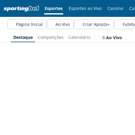
Esportes
Esportes ao Vivo
Cassino
Ca
Página Inicial
Ao Vivo
Criar Aposta+
Futeb
Destaque
Competições
Calendário
Ao Vivo
1
VBA
Amistosos Internaciona
Ao Vivo
2º Q < 07:00
Spread
Pontos
Vencedor
+15,5
▲ 165.5
Hochiminh City Wings
19
Finlândia
7.25
1.85
1.83
-15,5
▼ 165.5
Saigon Heat
33
1.05
Lituânia
1.85
1.83