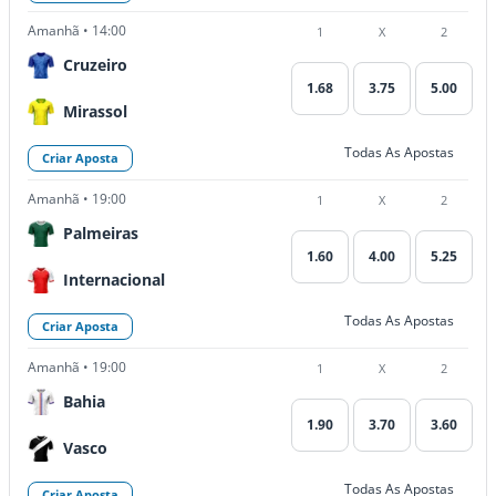
Amanhã • 14:00
1
X
2
Cruzeiro
1.68
3.75
5.00
Mirassol
Todas As Apostas
Criar Aposta
Amanhã • 19:00
1
X
2
Palmeiras
1.60
4.00
5.25
Internacional
Todas As Apostas
Criar Aposta
Amanhã • 19:00
1
X
2
Bahia
1.90
3.70
3.60
Vasco
Todas As Apostas
Criar Aposta