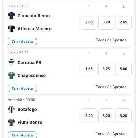
Hoje • 21:30
1
X
2
Clube do Remo
2.60
3.20
2.65
Atlético Mineiro
Todas As Apostas
Criar Aposta
Hoje • 23:30
1
X
2
Coritiba PR
1.65
3.75
5.00
Chapecoense
Todas As Apostas
Criar Aposta
Amanhã • 00:00
1
X
2
Botafogo
2.20
3.20
3.20
Fluminense
Todas As Apostas
Criar Aposta