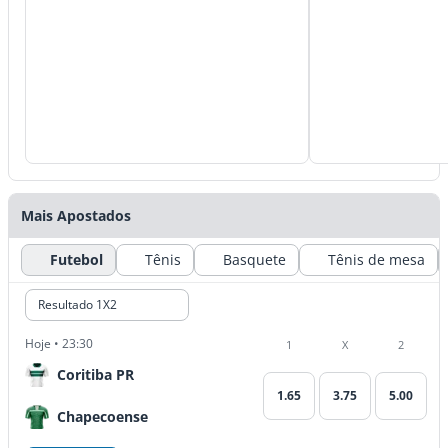
Mais Apostados
Futebol
Tênis
Basquete
Tênis de mesa
Resultado 1X2
Hoje • 23:30
1
X
2
Coritiba PR
1.65
3.75
5.00
Chapecoense