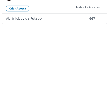
Todas As Apostas
Criar Aposta
Abrir lobby de Futebol
667