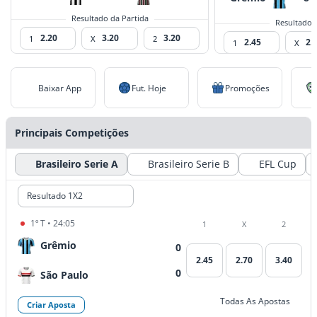
Resultado da Partida
Resultado 
2.20
3.20
3.20
1
X
2
2.45
2.
1
X
Baixar App
Fut. Hoje
Promoções
Principais Competições
Brasileiro Serie A
Brasileiro Serie B
EFL Cup
Resultado 1X2
1º T • 24:05
1
X
2
Grêmio
0
2.45
2.70
3.40
0
São Paulo
Todas As Apostas
Criar Aposta