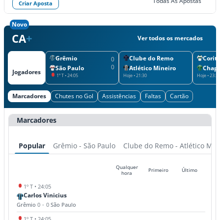
Todas As Apostas
Criar Aposta
Novo
CA
+
Ver todos os mercados
Grêmio
Clube do Remo
Corit
0
0
São Paulo
Atlético Mineiro
Chap
Jogadores
1º T • 24:05
Hoje • 21:30
Hoje • 23:3
Marcadores
Chutes no Gol
Assistências
Faltas
Cartão
Marcadores
Popular
Grêmio - São Paulo
Clube do Remo - Atlético Min
Qualquer
Primeiro
Último
hora
1º T • 24:05
Carlos Vinicius
Grêmio
São Paulo
0
0
1º T • 24:05