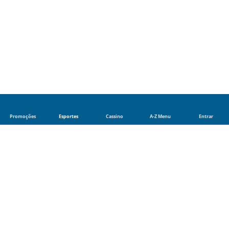
Promoções
Esportes
Cassino
A-Z Menu
Entrar