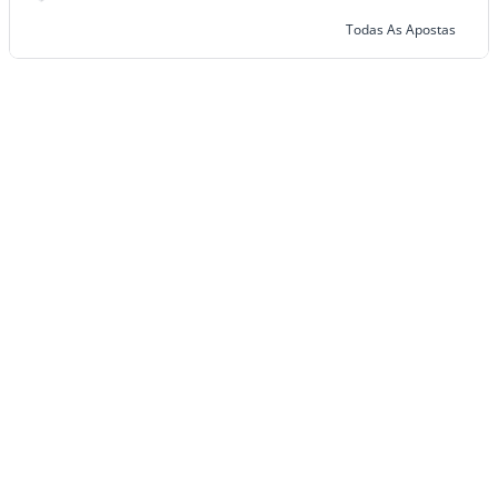
Todas As Apostas