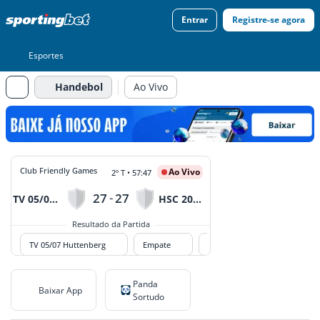
Entrar
Registre-se agora
Esportes
Handebol
Ao Vivo
Club Friendly Games
Ao Vivo
2º T • 57:47
-
27
27
TV 05/07 Huttenberg
HSC 2000 Coburg
Resultado da Partida
TV 05/07 Huttenberg
Empate
HSC 2000 Coburg
Panda
Baixar App
Sortudo