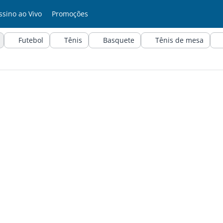
ssino ao Vivo
Promoções
Futebol
Tênis
Basquete
Tênis de mesa
fe
Competições
Mundo
Campeonato PGA US
to PGA US