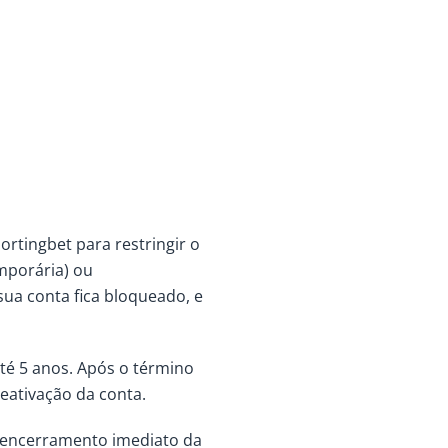
rtingbet para restringir o
mporária) ou
sua conta fica bloqueado, e
té 5 anos. Após o término
reativação da conta.
 encerramento imediato da