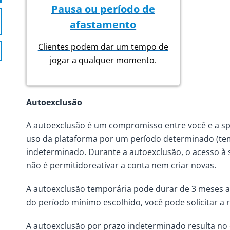
Pausa ou período de
afastamento
Clientes podem dar um tempo de
jogar a qualquer momento.
Autoexclusão
A autoexclusão é um compromisso entre você e a spo
uso da plataforma por um período determinado (te
indeterminado. Durante a autoexclusão, o acesso à 
não é permitidoreativar a conta nem criar novas.
A autoexclusão temporária pode durar de 3 meses a
do período mínimo escolhido, você pode solicitar a 
A autoexclusão por prazo indeterminado resulta no