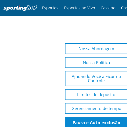
Esportes
Esportes ao Vivo
Cassino
Cas
Nossa Abordagem
Nossa Política
Ajudando Você a Ficar no
Controle
Limites de depósito
Gerenciamento de tempo
Pausa e Auto-exclusão