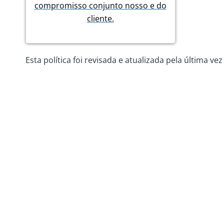
compromisso conjunto nosso e do
cliente.
Esta política foi revisada e atualizada pela última ve