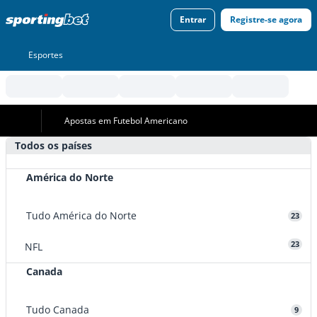
Entrar
Registre-se agora
Esportes
Apostas em Futebol Americano
Todos os países
América do Norte
Tudo América do Norte
23
23
NFL
Canada
Tudo Canada
9