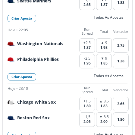
Seattle Mariners
1.83
2.65
1.87
Todas As Apostas
Criar Aposta
Run
Hoje • 22:05
Total
Vencedor
Spread
+2,5
▲ 9
Washington Nationals
3.75
1.87
1.98
-2,5
▼ 9
Philadelphia Phillies
1.28
1.95
1.85
Todas As Apostas
Criar Aposta
Run
Hoje • 23:10
Total
Vencedor
Spread
+1,5
▲ 8.5
Chicago White Sox
2.65
1.80
1.83
-1,5
▼ 8.5
Boston Red Sox
1.50
2.05
2.00
Todas As Apostas