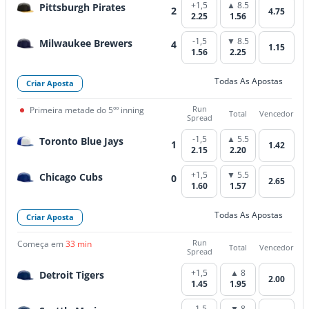
+1,5
▲ 8.5
Pittsburgh Pirates
2
4.75
2.25
1.56
-1,5
▼ 8.5
Milwaukee Brewers
4
1.15
1.56
2.25
Todas As Apostas
Criar Aposta
Run
Primeira metade do 5ºº inning
Total
Vencedor
Spread
-1,5
▲ 5.5
Toronto Blue Jays
1
1.42
2.15
2.20
+1,5
▼ 5.5
Chicago Cubs
0
2.65
1.60
1.57
Todas As Apostas
Criar Aposta
Run
Começa em
33 min
Total
Vencedor
Spread
+1,5
▲ 8
Detroit Tigers
2.00
1.45
1.95
-1,5
▼ 8