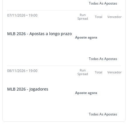
Todas As Apostas
Run
07/11/2026 • 19:00
Total
Vencedor
Spread
MLB 2026 - Apostas a longo prazo
Aposte agora
Todas As Apostas
Run
08/11/2026 • 19:00
Total
Vencedor
Spread
MLB 2026 - Jogadores
Aposte agora
Todas As Apostas