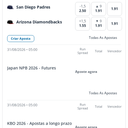
-1,5
▲ 9
San Diego Padres
1.91
2.50
1.91
+1,5
▼ 9
Arizona Diamondbacks
1.91
1.55
1.91
Todas As Apostas
Criar Aposta
Run
31/08/2026 • 05:00
Total
Vencedor
Spread
Japan NPB 2026 - Futures
Aposte agora
Todas As Apostas
Run
31/08/2026 • 05:00
Total
Vencedor
Spread
KBO 2026 - Apostas a longo prazo
Aposte agora