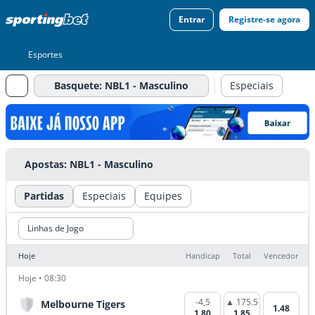
Entrar
Registre-se agora
Esportes
Basquete
:
NBL1 - Masculino
Especiais
Apostas: NBL1 - Masculino
Partidas
Especiais
Equipes
Linhas de Jogo
Hoje
Handicap
Total
Vencedor
Hoje • 08:30
-4,5
▲ 175.5
Melbourne Tigers
1.48
1.80
1.85