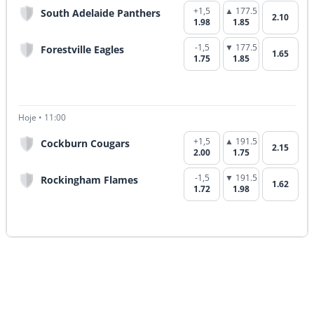
+1,5
▲ 177.5
South Adelaide Panthers
2.10
1.98
1.85
-1,5
▼ 177.5
Forestville Eagles
1.65
1.75
1.85
Hoje • 11:00
+1,5
▲ 191.5
Cockburn Cougars
2.15
2.00
1.75
-1,5
▼ 191.5
Rockingham Flames
1.62
1.72
1.98