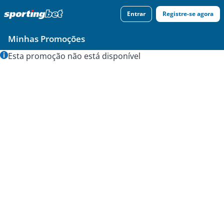
Entrar
Registre-se agora
Minhas Promoções
Esta promoção não está disponível