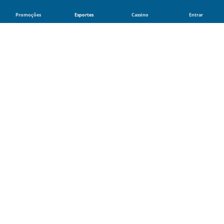
Promoções
Esportes
Cassino
Entrar
Esportes
Apostas Esportivas
Apostas ao Vivo
Futebol
Basquete
Tênis
Jogos Online
Cassino Online
Cassino ao Vivo