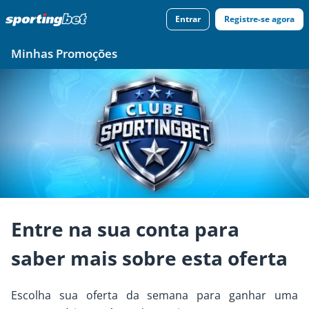
Entrar
Registre-se agora
Minhas Promoções
Entre na sua conta para
saber mais sobre esta oferta
Escolha sua oferta da semana para ganhar uma