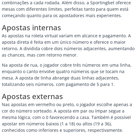
combinações a cada rodada. Além disso, a Sportingbet oferece
mesas com diferentes limites, perfeitas tanto para quem está
começando quanto para os apostadores mais experientes.
Apostas internas
As apostas na roleta virtual variam em alcance e pagamento. A
aposta direta é feita em um único número e oferece o maior
retorno. A dividida cobre dois números adjacentes, aumentando
as chances, mas com retorno menor.
Na aposta de rua, o jogador cobre três números em uma linha,
enquanto o canto envolve quatro números que se tocam na
mesa. A aposta de linha abrange duas linhas adjacentes,
totalizando seis números, com pagamento de 5 para 1.
Apostas externas
Nas apostas em vermelho ou preto, o jogador escolhe apenas a
cor do número sorteado. A aposta em par ou ímpar segue a
mesma lógica, com o 0 favorecendo a casa. Também é possível
apostar em números baixos (1 a 18) ou altos (19 a 36),
conhecidos como inferiores e superiores, respectivamente.