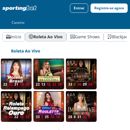
Entrar
Registre-se agora
Cassino
Início
Roleta Ao Vivo
Game Shows
Blackjack
Roleta Ao Vivo
€ 0.25
€ 0.2
22
32
31
18
30
22
13
12
32
30
33
0
30
29
34
€ 0.1
€ 0.5
16
32
22
12
32
33
5
35
32
16
28
8
31
32
9