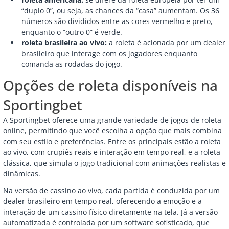
“duplo 0”, ou seja, as chances da “casa” aumentam. Os 36
números são divididos entre as cores vermelho e preto,
enquanto o “outro 0” é verde.
roleta brasileira ao vivo:
a roleta é acionada por um dealer
brasileiro que interage com os jogadores enquanto
comanda as rodadas do jogo.
Opções de roleta disponíveis na
Sportingbet
A Sportingbet oferece uma grande variedade de jogos de roleta
online, permitindo que você escolha a opção que mais combina
com seu estilo e preferências. Entre os principais estão a roleta
ao vivo, com crupiês reais e interação em tempo real, e a roleta
clássica, que simula o jogo tradicional com animações realistas e
dinâmicas.
Na versão de cassino ao vivo, cada partida é conduzida por um
dealer brasileiro em tempo real, oferecendo a emoção e a
interação de um cassino físico diretamente na tela. Já a versão
automatizada é controlada por um software sofisticado, que