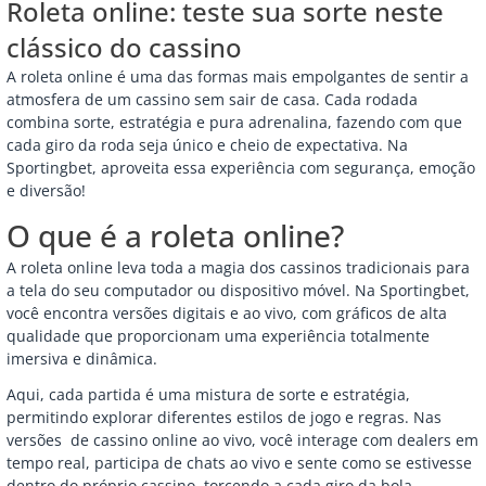
Roleta online: teste sua sorte neste
clássico do cassino
A roleta online é uma das formas mais empolgantes de sentir a
atmosfera de um cassino sem sair de casa. Cada rodada
combina sorte, estratégia e pura adrenalina, fazendo com que
cada giro da roda seja único e cheio de expectativa. Na
Sportingbet, aproveita essa experiência com segurança, emoção
e diversão!
O que é a roleta online?
A roleta online leva toda a magia dos cassinos tradicionais para
a tela do seu computador ou dispositivo móvel. Na Sportingbet,
você encontra versões digitais e ao vivo, com gráficos de alta
qualidade que proporcionam uma experiência totalmente
imersiva e dinâmica.
Aqui, cada partida é uma mistura de sorte e estratégia,
permitindo explorar diferentes estilos de jogo e regras. Nas
versões de cassino online ao vivo, você interage com dealers em
tempo real, participa de chats ao vivo e sente como se estivesse
dentro do próprio cassino, torcendo a cada giro da bola.