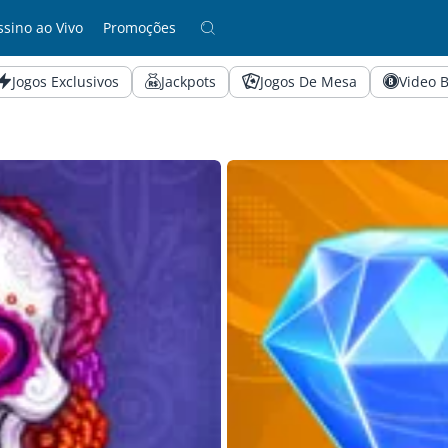
ssino ao Vivo
Promoções
Jogos Exclusivos
Jackpots
Jogos De Mesa
Video 