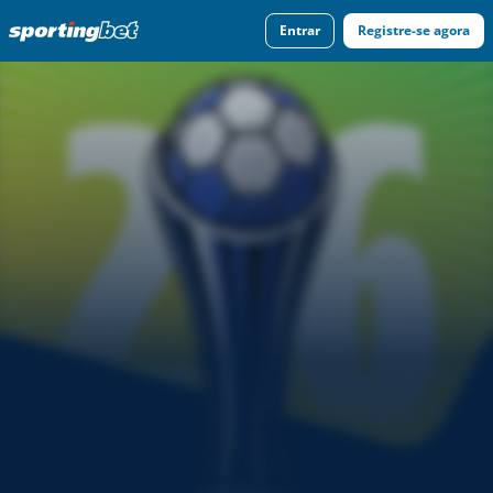
Entrar
Registre-se agora