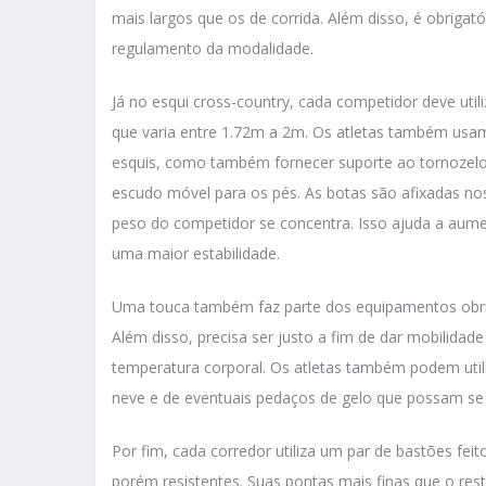
mais largos que os de corrida. Além disso, é obriga
regulamento da modalidade.
Já no esqui cross-country, cada competidor deve util
que varia entre 1.72m a 2m. Os atletas também usam
esquis, como também fornecer suporte ao tornozelo
escudo móvel para os pés. As botas são afixadas no
peso do competidor se concentra. Isso ajuda a aumen
uma maior estabilidade.
Uma touca também faz parte dos equipamentos obriga
Além disso, precisa ser justo a fim de dar mobilidad
temperatura corporal. Os atletas também podem utili
neve e de eventuais pedaços de gelo que possam se
Por fim, cada corredor utiliza um par de bastões feit
porém resistentes. Suas pontas mais finas que o re