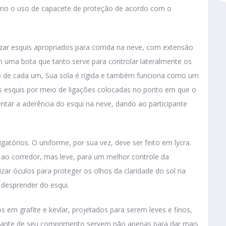
tório o uso de capacete de proteção de acordo com o
izar esquis apropriados para corrida na neve, com extensão
 uma bota que tanto serve para controlar lateralmente os
 de cada um, Sua sola é rígida e também funciona como um
s esquis por meio de ligações colocadas no ponto em que o
tar a aderência do esqui na neve, dando ao participante
tórios. O uniforme, por sua vez, deve ser feito em lycra.
e ao corredor, mas leve, para um melhor controle da
zar óculos para proteger os olhos da claridade do sol na
 desprender do esqui.
os em grafite e kevlar, projetados para serem leves e finos,
stante de seu comprimento servem não apenas para dar mais