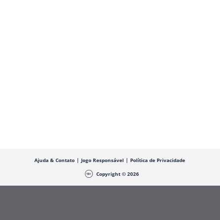
Ajuda & Contato
Jogo Responsável
Política de Privacidade
Copyright © 2026