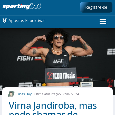
Registre-se
Apostas Esportivas
CONMEBOL LIBERTADORES
FUTEBOL NACIONAL
FUTEBOL INTERNACIONAL
COMO APOSTAR
Lucas Eloy
Última atualização: 22/07/2024
MAIS ESPORTES
Virna Jandiroba, mas
pode chamar de