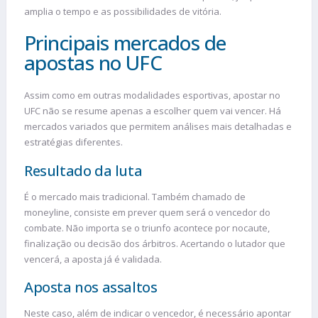
amplia o tempo e as possibilidades de vitória.
Principais mercados de
apostas no UFC
Assim como em outras modalidades esportivas, apostar no
UFC não se resume apenas a escolher quem vai vencer. Há
mercados variados que permitem análises mais detalhadas e
estratégias diferentes.
Resultado da luta
É o mercado mais tradicional. Também chamado de
moneyline, consiste em prever quem será o vencedor do
combate. Não importa se o triunfo acontece por nocaute,
finalização ou decisão dos árbitros. Acertando o lutador que
vencerá, a aposta já é validada.
Aposta nos assaltos
Neste caso, além de indicar o vencedor, é necessário apontar