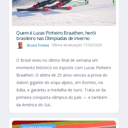
Quem é Lucas Pinheiro Braathen, herói
brasileiro nas Olimpíadas de inverno
Bruno Freitas
Última atualização: 17/02/2026
O Brasil viveu no último final de semana um
momento histórico no esporte com Lucas Pinheiro
Braathen. O atleta de 25 anos venceu a prova do
slalom gigante do esqui alpino, em Bormio, na
Itália, e garantiu a medalha de ouro. Trata-se da
primeira conquista olímpica do país — e também
da América do Sul...
OUTROS ESPORTES