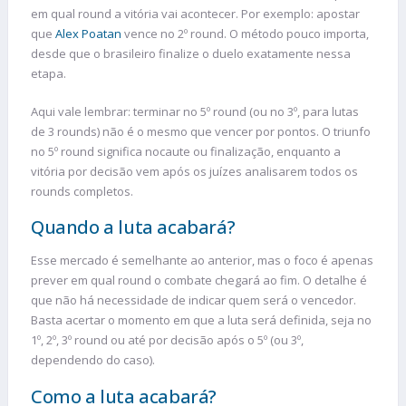
em qual round a vitória vai acontecer. Por exemplo: apostar
que
Alex Poatan
vence no 2º round. O método pouco importa,
desde que o brasileiro finalize o duelo exatamente nessa
etapa.
Aqui vale lembrar: terminar no 5º round (ou no 3º, para lutas
de 3 rounds) não é o mesmo que vencer por pontos. O triunfo
no 5º round significa nocaute ou finalização, enquanto a
vitória por decisão vem após os juízes analisarem todos os
rounds completos.
Quando a luta acabará?
Esse mercado é semelhante ao anterior, mas o foco é apenas
prever em qual round o combate chegará ao fim. O detalhe é
que não há necessidade de indicar quem será o vencedor.
Basta acertar o momento em que a luta será definida, seja no
1º, 2º, 3º round ou até por decisão após o 5º (ou 3º,
dependendo do caso).
Como a luta acabará?