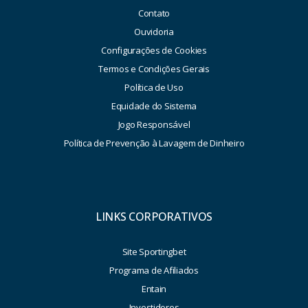
Contato
Ouvidoria
Configurações de Cookies
Termos e Condições Gerais
Política de Uso
Equidade do Sistema
Jogo Responsável
Política de Prevenção à Lavagem de Dinheiro
LINKS CORPORATIVOS
Site Sportingbet
Programa de Afiliados
Entain
Investidores