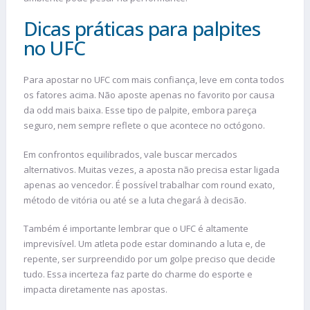
Dicas práticas para palpites
no UFC
Para apostar no UFC com mais confiança, leve em conta todos
os fatores acima. Não aposte apenas no favorito por causa
da odd mais baixa. Esse tipo de palpite, embora pareça
seguro, nem sempre reflete o que acontece no octógono.
Em confrontos equilibrados, vale buscar mercados
alternativos. Muitas vezes, a aposta não precisa estar ligada
apenas ao vencedor. É possível trabalhar com round exato,
método de vitória ou até se a luta chegará à decisão.
Também é importante lembrar que o UFC é altamente
imprevisível. Um atleta pode estar dominando a luta e, de
repente, ser surpreendido por um golpe preciso que decide
tudo. Essa incerteza faz parte do charme do esporte e
impacta diretamente nas apostas.