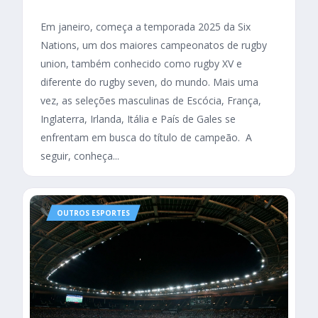
Em janeiro, começa a temporada 2025 da Six
Nations, um dos maiores campeonatos de rugby
union, também conhecido como rugby XV e
diferente do rugby seven, do mundo. Mais uma
vez, as seleções masculinas de Escócia, França,
Inglaterra, Irlanda, Itália e País de Gales se
enfrentam em busca do título de campeão. A
seguir, conheça...
OUTROS ESPORTES