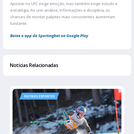
Apostar no UFC exige emoção, mas também exige estudo e
estratégia. Ao unir análise, informações e disciplina, as
chances de montar palpites mais consistentes aumentam
bastante.
Baixe o app da Sportingbet na Google Play
Notícias Relacionadas
OUTROS ESPORTES