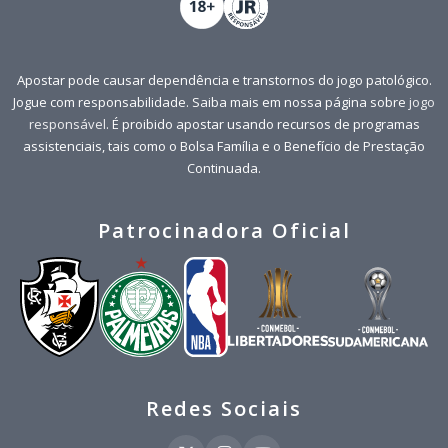
Apostar pode causar dependência e transtornos do jogo patológico.
Jogue com responsabilidade. Saiba mais em nossa página sobre
jogo
responsável
. É proibido apostar usando recursos de programas
assistenciais, tais como o Bolsa Família e o Benefício de Prestação
Continuada.
Patrocinadora Oficial
Redes Sociais