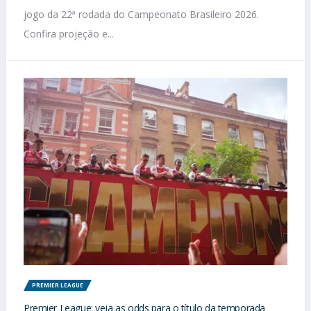
jogo da 22ª rodada do Campeonato Brasileiro 2026.
Confira projeção e...
PREMIER LEAGUE
Premier League: veja as odds para o título da temporada