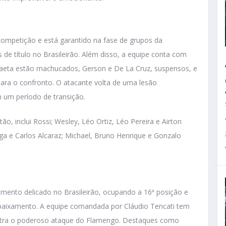
ompetição e está garantido na fase de grupos da
de título no Brasileirão. Além disso, a equipe conta com
scaeta estão machucados, Gerson e De La Cruz, suspensos, e
para o confronto. O atacante volta de uma lesão
 um período de transição.
o, inclui Rossi; Wesley, Léo Ortiz, Léo Pereira e Airton
ulga e Carlos Alcaraz; Michael, Bruno Henrique e Gonzalo
mento delicado no Brasileirão, ocupando a 16ª posição e
ebaixamento. A equipe comandada por Cláudio Tencati tem
ontra o poderoso ataque do Flamengo. Destaques como