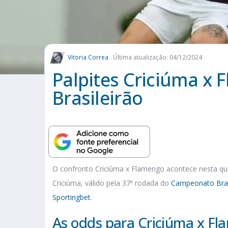
Vitoria Correa
Última atualização: 04/12/2024
Palpites Criciúma x 
Brasileirão
O confronto Criciúma x Flamengo acontece nesta quar
Criciúma, válido pela 37ª rodada do
Campeonato Bras
Sportingbet
.
As odds para Criciúma x F