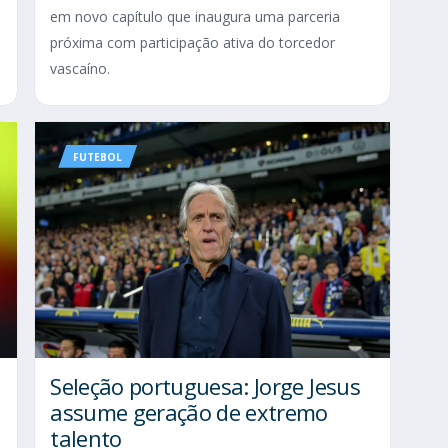
em novo capítulo que inaugura uma parceria
próxima com participação ativa do torcedor
vascaíno.
FUTEBOL
Seleção portuguesa: Jorge Jesus
assume geração de extremo
talento