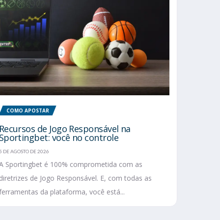
COMO APOSTAR
Recursos de Jogo Responsável na
Sportingbet: você no controle
5 DE AGOSTO DE 2026
A Sportingbet é 100% comprometida com as
diretrizes de Jogo Responsável. E, com todas as
ferramentas da plataforma, você está...