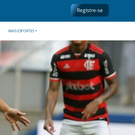
Registre-se
MAIS ESPORTES