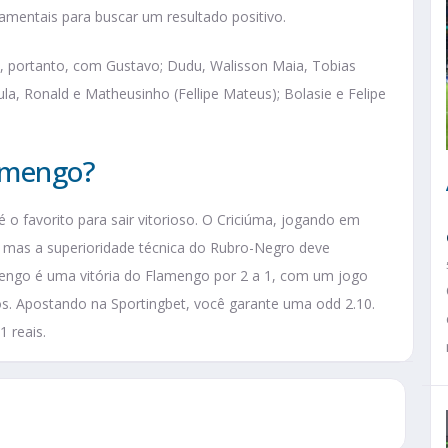
amentais para buscar um resultado positivo.
a, portanto, com Gustavo; Dudu, Walisson Maia, Tobias
la, Ronald e Matheusinho (Fellipe Mateus); Bolasie e Felipe
amengo?
 favorito para sair vitorioso. O Criciúma, jogando em
l, mas a superioridade técnica do Rubro-Negro deve
amengo é uma vitória do Flamengo por 2 a 1, com um jogo
s. Apostando na Sportingbet, você garante uma odd 2.10.
 reais.