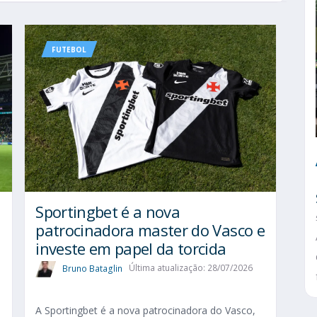
FUTEBOL
Sportingbet é a nova
patrocinadora master do Vasco e
investe em papel da torcida
Bruno Bataglin
Última atualização: 28/07/2026
A Sportingbet é a nova patrocinadora do Vasco,