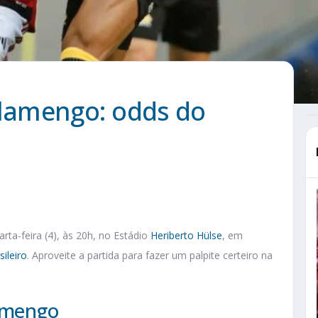
Flamengo: odds do
ta-feira (4), às 20h, no Estádio
Heriberto Hülse
, em
ileiro
. Aproveite a partida para fazer um palpite certeiro na
lamengo