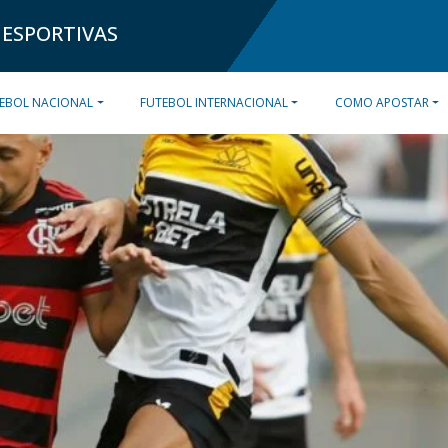
 ESPORTIVAS
EBOL NACIONAL
FUTEBOL INTERNACIONAL
COMO APOSTAR