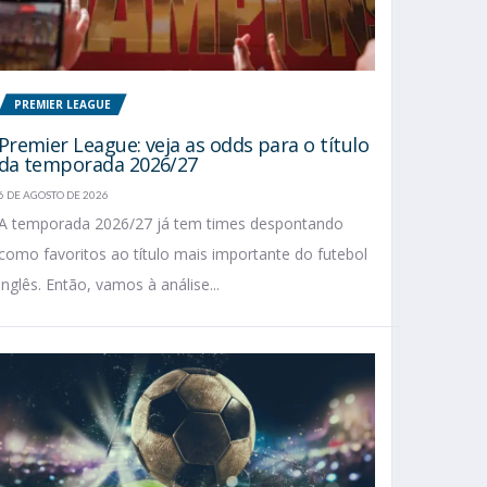
PREMIER LEAGUE
Premier League: veja as odds para o título
da temporada 2026/27
6 DE AGOSTO DE 2026
A temporada 2026/27 já tem times despontando
como favoritos ao título mais importante do futebol
inglês. Então, vamos à análise...