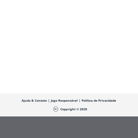
Ajuda & Contato
Jogo Responsável
Política de Privacidade
Copyright © 2026