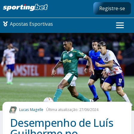
Registre-se
Apostas Esportivas
CONMEBOL LIBERTADORES
FUTEBOL NACIONAL
FUTEBOL INTERNACIONAL
COMO APOSTAR
Lucas Magelle
Última atualização: 27/06/2024
MAIS ESPORTES
Desempenho de Luís
Guilherme no