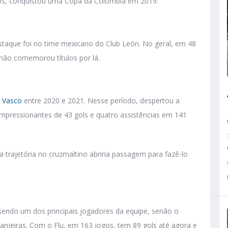
tulos, conquistou uma Copa da Colômbia em 2019.
aque foi no time mexicano do Club León. No geral, em 48
, não comemorou títulos por lá.
o
Vasco
entre 2020 e 2021. Nesse período, despertou a
mpressionantes de 43 gols e quatro assistências em 141
rajetória no cruzmaltino abriria passagem para fazê-lo
ndo um dos principais jogadores da equipe, senão o
ranjeiras. Com o Flu, em 163 jogos, tem 89 gols até agora e