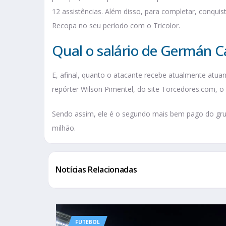
12 assistências. Além disso, para completar, conqu
Recopa no seu período com o Tricolor.
Qual o salário de Germán 
E, afinal, quanto o atacante recebe atualmente atu
repórter Wilson Pimentel, do site Torcedores.com, o
Sendo assim, ele é o segundo mais bem pago do grup
milhão.
Notícias Relacionadas
FUTEBOL