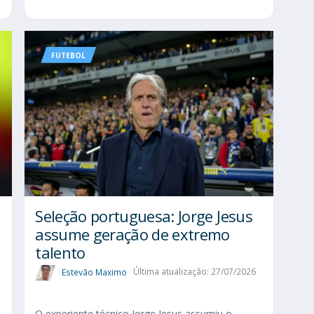
FUTEBOL
Seleção portuguesa: Jorge Jesus
assume geração de extremo
talento
Estevão Maximo
Última atualização: 27/07/2026
O experiente técnico Jorge Jesus assumiu o