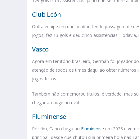
129 gols e 16 assistências. Já no que se refere a tí
Club León
Outra equipe em que acabou tendo passagem de dest
jogos, fez 13 gols e deu cinco assistências. Todavia
Vasco
Agora em território brasileiro, Germán foi jogador d
atenção de todos os times daqui ao obter números i
jogos feitos.
Também não comemorou títulos, é verdade, mas sua t
chegar ao auge no rival.
Fluminense
Por fim, Cano chega ao
Fluminense
em 2023 e vem se
principal, desde que chutou sua primeira bola nas La