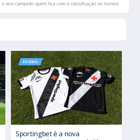
 é o vice-campeão quem fica com a classificação no torneio.
FUTEBOL
Sportingbet é a nova