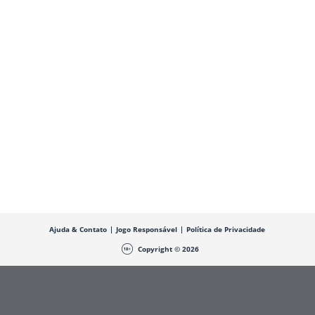
Ajuda & Contato
Jogo Responsável
Política de Privacidade
Copyright © 2026