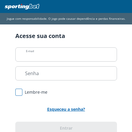
Jogue com responsabilidade. O jogo pode causar dependência e perdas financeiras.
Acesse sua conta
E-mail
Senha
Lembre-me
Esqueceu a senha?
Entrar