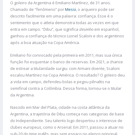
O goleiro da Argentina é Emiliano Martínez, de 31 anos.
Chamado de “fenômeno” por
Messi
, o arqueiro pode ser
descrito facilmente em uma palavra: confiança. Esse é o
sentimento que o atleta demonstra todas as vezes em que
entra em campo. “Dibu”, que significa
desenho
em espanhol,
ganhou a confiança do técnico Lionel Scaloni e dos argentinos
após a boa atuação na Copa América.
Emiliano foi convocado pela primeira em 2011, mas sua única
função foi esquentar o banco de reservas. Em 2021, a chance
de estrear a titularidade surgiu: com Armani doente, Scaloni
escalou Martínez na Copa América. O resultado? O goleiro deu
a vida em campo, defendeu bolas e pegou pênaltis na
semifinal contra a Colômbia. Dessa forma, tornou-se o titular
da Argentina.
Nascido em Mar del Plata, cidade na costa atlântica da
Argentina, a trajetória de Dibu começa nas categorias de base
do Independiente. Seu talento logo despertou o interesse de
clubes europeus, como o Arsenal. Em 2011, passou a atuar no
sub-20 do time inglês, mas sem espaço no elenco principal.