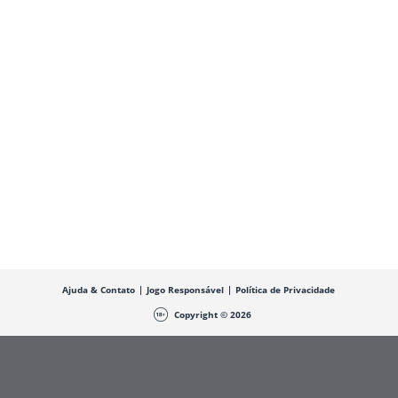
Ajuda & Contato
Jogo Responsável
Política de Privacidade
Copyright © 2026