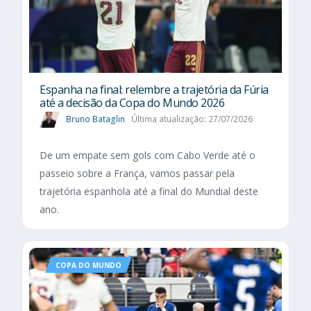
Espanha na final: relembre a trajetória da Fúria
até a decisão da Copa do Mundo 2026
Bruno Bataglin
Última atualização: 27/07/2026
De um empate sem gols com Cabo Verde até o
passeio sobre a França, vamos passar pela
trajetória espanhola até a final do Mundial deste
ano.
COPA DO MUNDO