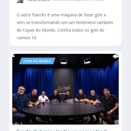
O astro francês é uma máquina de fazer gols e
vem se transformando em um fenômeno também
de Copas do Mundo. Confira todos os gols do
camisa 10.
COPA DO MUNDO