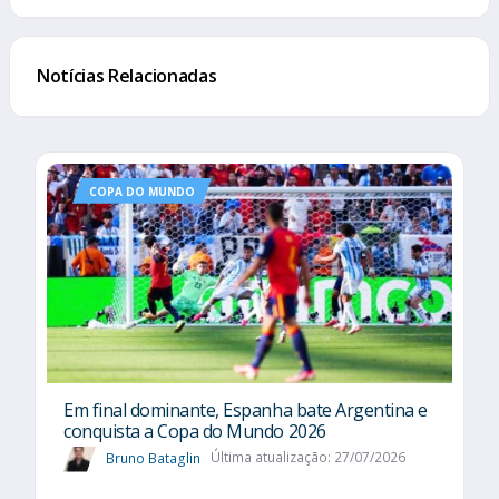
Notícias Relacionadas
COPA DO MUNDO
Em final dominante, Espanha bate Argentina e
conquista a Copa do Mundo 2026
Bruno Bataglin
Última atualização: 27/07/2026