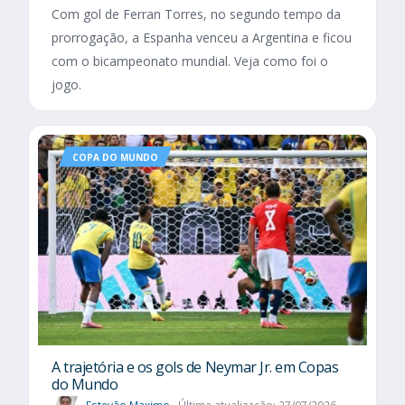
Com gol de Ferran Torres, no segundo tempo da
prorrogação, a Espanha venceu a Argentina e ficou
com o bicampeonato mundial. Veja como foi o
jogo.
COPA DO MUNDO
A trajetória e os gols de Neymar Jr. em Copas
do Mundo