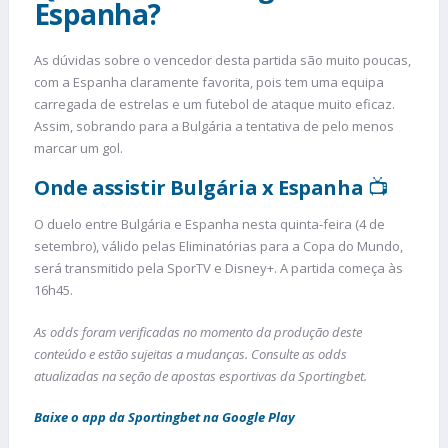
Espanha?
As dúvidas sobre o vencedor desta partida são muito poucas,
com a Espanha claramente favorita, pois tem uma equipa
carregada de estrelas e um futebol de ataque muito eficaz.
Assim, sobrando para a Bulgária a tentativa de pelo menos
marcar um gol.
Onde assistir Bulgária x Espanha
📺
O duelo entre Bulgária e Espanha nesta quinta-feira (4 de
setembro), válido pelas Eliminatórias para a Copa do Mundo,
será transmitido pela SporTV e Disney+. A partida começa às
16h45.
As odds foram verificadas no momento da produção deste
conteúdo e estão sujeitas a mudanças. Consulte as odds
atualizadas na seção de apostas esportivas da Sportingbet.
Baixe o app da Sportingbet na Google Play