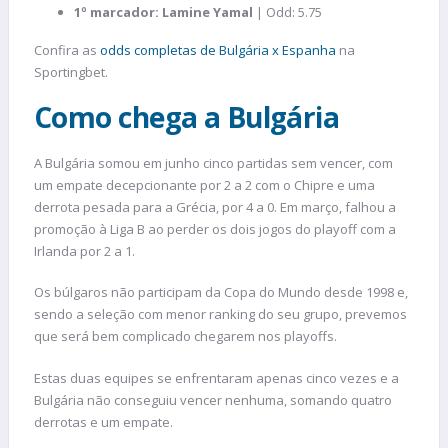
1º marcador: Lamine Yamal
| Odd: 5.75
Confira as
odds completas de Bulgária x Espanha
na
Sportingbet.
Como chega a Bulgária
A Bulgária somou em junho cinco partidas sem vencer, com
um empate decepcionante por 2 a 2 com o Chipre e uma
derrota pesada para a Grécia, por 4 a 0. Em março, falhou a
promoção à Liga B ao perder os dois jogos do playoff com a
Irlanda por 2 a 1.
Os búlgaros não participam da Copa do Mundo desde 1998 e,
sendo a seleção com menor ranking do seu grupo, prevemos
que será bem complicado chegarem nos playoffs.
Estas duas equipes se enfrentaram apenas cinco vezes e a
Bulgária não conseguiu vencer nenhuma, somando quatro
derrotas e um empate.