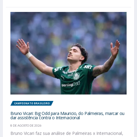
CAMPEONATO BRASILEIRO
Bruno Vicari: Big Odd para Mauricio, do Palmeiras, marcar ou
dar assistência contra o Internacional
8 DE AGOSTO DE 2026
Bruno Vicari faz sua análise de Palmeiras x Internacional,