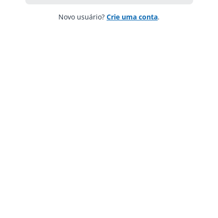
Novo usuário?
Crie uma conta
.