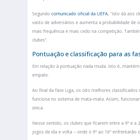
Segundo
comunicado oficial da UEFA
, “Isto dá aos 
vasto de adversários e aumenta a probabilidade de 
mais frequência e mais cedo na competição. Também
clubes”.
Pontuação e classificação para as fas
Em relação à pontuação nada muda. Isto é, mantém-se
empate.
Ao final da fase Liga, os oito melhores classificados 
funciona no sistema de mata-mata. Assim, funcionará 
única.
Nesse sentido, os clubes que ficarem entre a 9ª e a
jogos de ida e volta – onde o 9º ao 16º enfrentarão