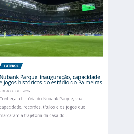
FUTEBOL
Nubank Parque: inauguração, capacidade
e jogos históricos do estádio do Palmeiras
5 DE AGOSTO DE 2026
Conheça a história do Nubank Parque, sua
capacidade, recordes, títulos e os jogos que
marcaram a trajetória da casa do...