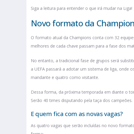
Siga a leitura para entender o que irá mudar na Liga!
Novo formato da Champion
O formato atual da Champions conta com 32 equipes 
melhores de cada chave passam para a fase dos ma
No entanto, a tradicional fase de grupos será substi
a UEFA passará a adotar um sistema de liga, onde o
mandante e quatro como visitante.
Dessa forma, da próxima temporada em diante o torn
Serão 40 times disputando pela taça dos campeões.
E quem fica com as novas vagas?
As quatro vagas que serão incluídas no novo forma
forma: