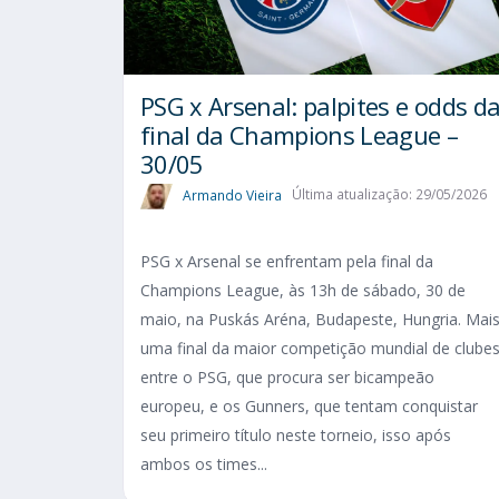
PSG x Arsenal: palpites e odds d
final da Champions League –
30/05
Armando Vieira
Última atualização: 29/05/2026
PSG x Arsenal se enfrentam pela final da
Champions League, às 13h de sábado, 30 de
maio, na Puskás Aréna, Budapeste, Hungria. Mai
uma final da maior competição mundial de clube
entre o PSG, que procura ser bicampeão
europeu, e os Gunners, que tentam conquistar
seu primeiro título neste torneio, isso após
ambos os times...