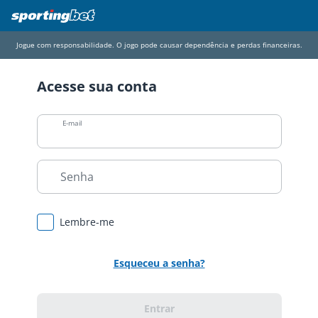
Jogue com responsabilidade. O jogo pode causar dependência e perdas financeiras.
Acesse sua conta
E-mail
Senha
Lembre-me
Esqueceu a senha?
Entrar