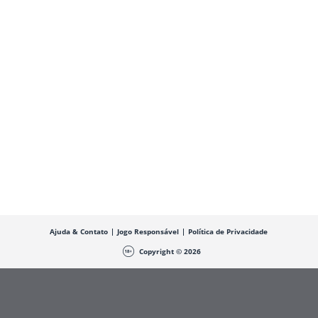
Ajuda & Contato
Jogo Responsável
Política de Privacidade
Copyright © 2026