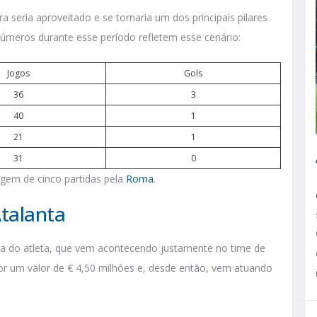
a seria aproveitado e se tornaria um dos principais pilares
números durante esse período refletem esse cenário:
Jogos
Gols
36
3
40
1
21
1
31
0
agem de cinco partidas pela
Roma
.
Atalanta
a do atleta, que vem acontecendo justamente no time de
r um valor de € 4,50 milhões e, desde então, vem atuando