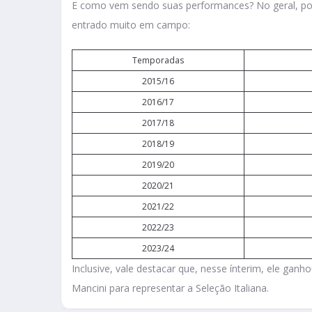
E como vem sendo suas performances? No geral, pos
entrado muito em campo:
Temporadas
2015/16
2016/17
2017/18
2018/19
2019/20
2020/21
2021/22
2022/23
2023/24
Inclusive, vale destacar que, nesse ínterim, ele ga
Mancini para representar a Seleção Italiana.