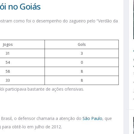
lói no Goiás
 mostram como foi o desempenho do zagueiro pelo “Verdão da
Jogos
Gols
31
3
54
0
58
8
33
8
i participava bastante de ações ofensivas.
 Brasil, o defensor chamaria a atenção do
São Paulo
, que
para obtê-lo em julho de 2012.